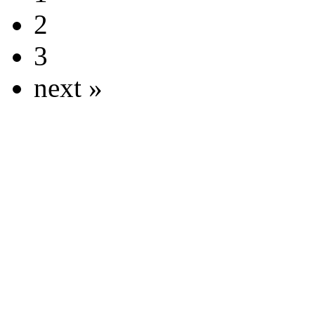
2
3
next »