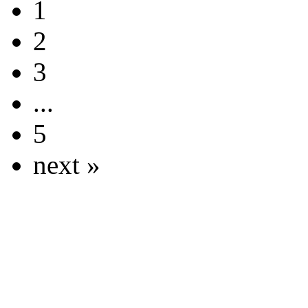
1
2
3
...
5
next »