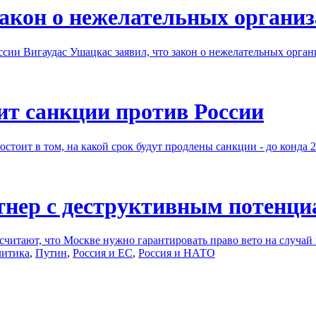
закон о нежелательных органи
ссии Вигаудас Ушацкас заявил, что закон о нежелательных орга
ит санкции против России
тоит в том, на какой срок будут продлены санкции - до конда 2
ртнер с деструктивным потенц
считают, что Москве нужно гарантировать право вето на случа
литика
,
Путин
,
Россия и ЕС
,
Россия и НАТО