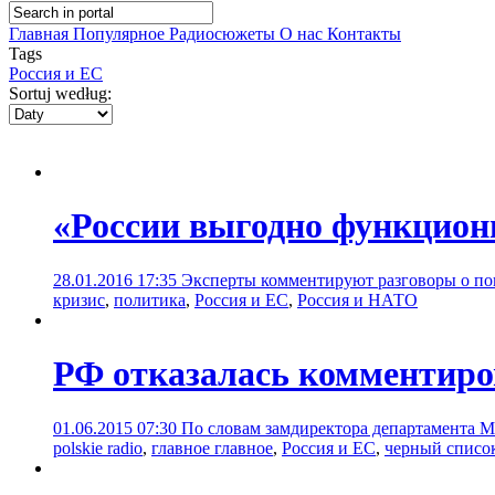
Главная
Популярное
Радиосюжеты
О нас
Контакты
Tags
Россия и ЕС
Sortuj według:
«России выгодно функцион
28.01.2016 17:35
Эксперты комментируют разговоры о по
кризис
,
политика
,
Россия и ЕС
,
Россия и НАТО
РФ отказалась комментиро
01.06.2015 07:30
По словам замдиректора департамента М
polskie radio
,
главное главное
,
Россия и ЕС
,
черный списо