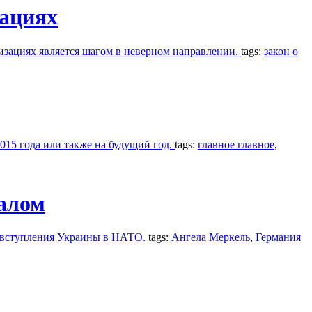
зациях
низациях является шагом в неверном направлении.
tags:
закон о
015 года или также на будущий год.
tags:
главное главное
,
иалом
й вступления Украины в НАТО.
tags:
Ангела Меркель
,
Германия