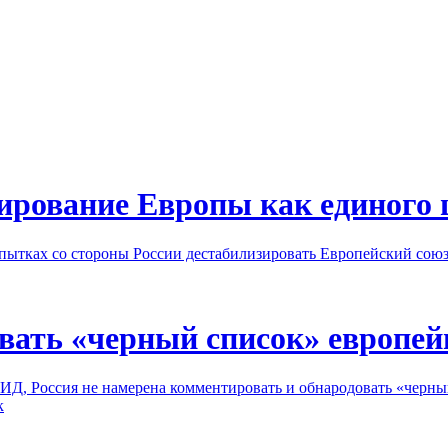
ирование Европы как единого 
пытках со стороны России дестабилизировать Европейский сою
вать «черный список» европей
ИД, Россия не намерена комментировать и обнародовать «черны
к