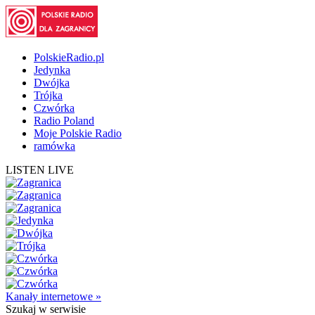
PolskieRadio.pl
Jedynka
Dwójka
Trójka
Czwórka
Radio Poland
Moje Polskie Radio
ramówka
LISTEN LIVE
Kanały internetowe »
Szukaj
w serwisie