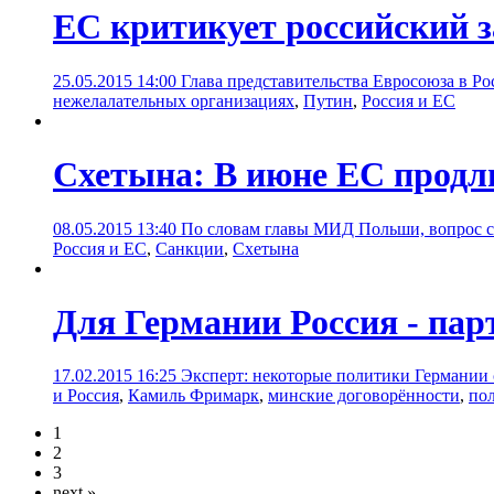
ЕС критикует российский 
25.05.2015 14:00
Глава представительства Евросоюза в Ро
нежелалательных организациях
,
Путин
,
Россия и ЕС
Схетына: В июне ЕС продл
08.05.2015 13:40
По словам главы МИД Польши, вопрос сос
Россия и ЕС
,
Санкции
,
Схетына
Для Германии Россия - па
17.02.2015 16:25
Эксперт: некоторые политики Германии 
и Россия
,
Камиль Фримарк
,
минские договорённости
,
по
1
2
3
next »