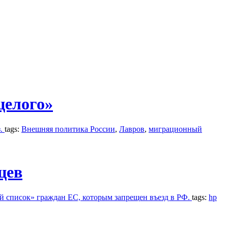
целого»
з.
tags:
Внешняя политика России
,
Лавров
,
миграционный
цев
й список» граждан ЕС, которым запрещен въезд в РФ.
tags:
hp