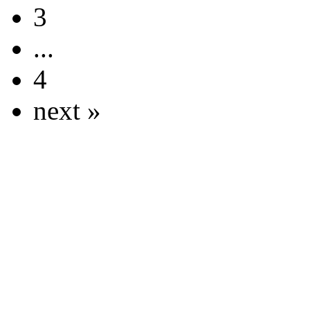
3
...
4
next »