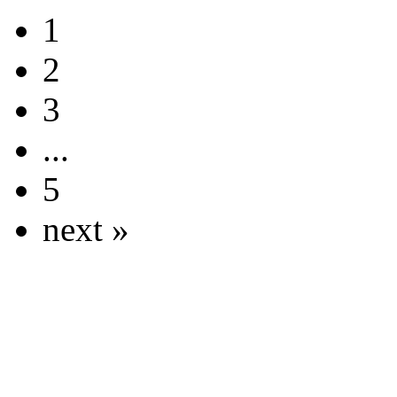
1
2
3
...
5
next »