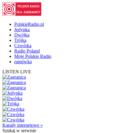
PolskieRadio.pl
Jedynka
Dwójka
Trójka
Czwórka
Radio Poland
Moje Polskie Radio
ramówka
LISTEN LIVE
Kanały internetowe »
Szukaj
w serwisie