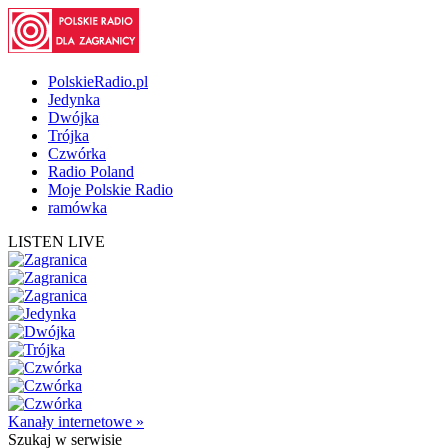
PolskieRadio.pl
Jedynka
Dwójka
Trójka
Czwórka
Radio Poland
Moje Polskie Radio
ramówka
LISTEN LIVE
Kanały internetowe »
Szukaj
w serwisie