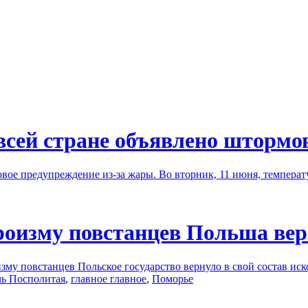
всей стране объявлено штормо
ое предупреждение из-за жары. Во вторник, 11 июня, температ
ероизму повстанцев Польша ве
изму повстанцев Польское государство вернуло в свой состав ис
чь Посполитая
,
главное главное
,
Поморье