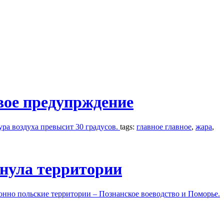
вое предупрждение
ура воздуха превысит 30 градусов.
tags:
главное главное
,
жара
,
рнула территории
конно польские территории – Познанское воеводство и Поморье.