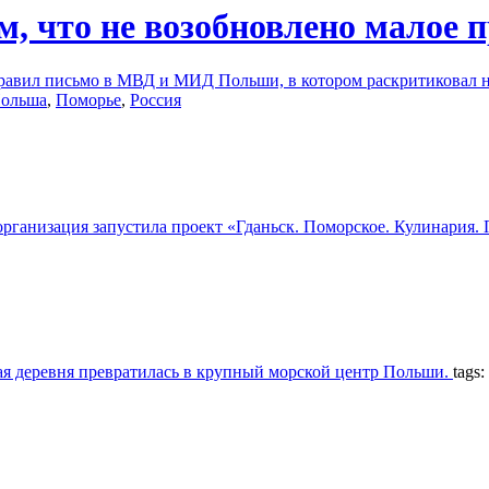
, что не возобновлено малое 
равил письмо в МВД и МИД Польши, в котором раскритиковал 
ольша
,
Поморье
,
Россия
организация запустила проект «Гданьск. Поморское. Кулинария.
кая деревня превратилась в крупный морской центр Польши.
tags: