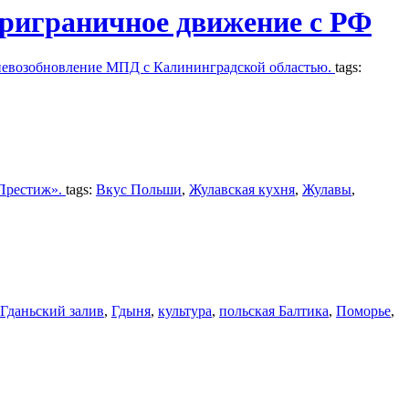
приграничное движение с РФ
невозобновление МПД с Калининградской областью.
tags:
 Престиж».
tags:
Вкус Польши
,
Жулавская кухня
,
Жулавы
,
Гданьский залив
,
Гдыня
,
культура
,
польская Балтика
,
Поморье
,