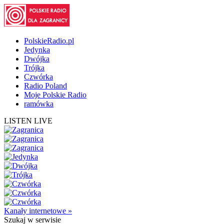
PolskieRadio.pl
Jedynka
Dwójka
Trójka
Czwórka
Radio Poland
Moje Polskie Radio
ramówka
LISTEN LIVE
Kanały internetowe »
Szukaj
w serwisie