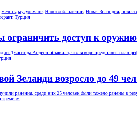
,
мечеть
,
мусульмане
,
Налогообложение
,
Новая Зеландия
,
новост
теракт
,
Турция
 ограничить доступ к оружию 
ндии Джасинда Ардерн объявила, что вскоре представит план р
урция
вой Зеланди возросло до 49 че
учили ранения, среди них 25 человек были тяжело ранены в резу
кстремизм