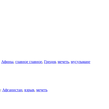
:
Афины
,
главное главное
,
Греция
,
мечеть
,
мусульмане
s:
Афганистан
,
взрыв
,
мечеть