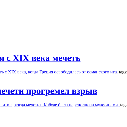
 с XIX века мечеть
ь с XIX века, когда Греция освободилась от османского ига.
tags
мечети прогремел взрыв
олитвы, когда мечеть в Кабуле была переполнена мужчинами.
tag