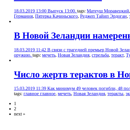
18.03.2019 13:00
Выпуск 13:00.
tags:
Матеуш Моравецкий
Германия
,
Пятерка Качиньского
,
Реджеп Тайип Эрдоган
,
В Новой Зеландии намерены
18.03.2019 11:42
В связи с трагедией премьер Новой Зела
оружию.
tags:
мечеть
,
Новая Зеландия
,
стрельба
,
теракт
,
Т
Число жертв терактов в Но
15.03.2019 11:39
Как минимум 49 человек погибли, 48 пол
tags:
главное главное
,
мечеть
,
Новая Зеландия
,
теракты
,
э
1
2
next »