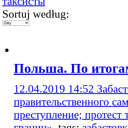
таксисты
Sortuj według:
Польша. По итога
12.04.2019 14:52
Забас
правительственного са
преступление; протест 
границ».
tags:
забастовк