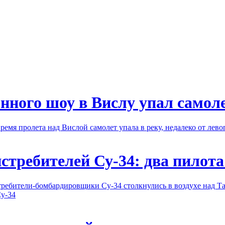
нного шоу в Вислу упал самол
емя пролета над Вислой самолет упала в реку, недалеко от лево
стребителей Су-34: два пилот
истребители-бомбардировщики Су-34 столкнулись в воздухе над 
у-34