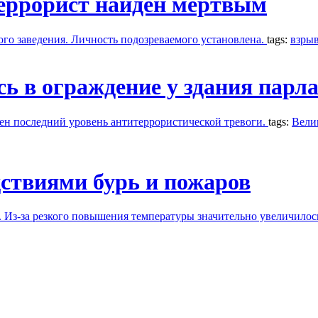
еррорист найден мертвым
ого заведения. Личность подозреваемого установлена.
tags:
взры
ь в ограждение у здания парл
лен последний уровень антитеррористической тревоги.
tags:
Вели
дствиями бурь и пожаров
 Из-за резкого повышения температуры значительно увеличилос