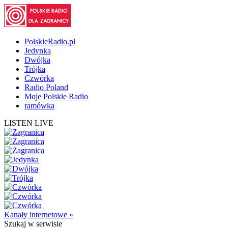
PolskieRadio.pl
Jedynka
Dwójka
Trójka
Czwórka
Radio Poland
Moje Polskie Radio
ramówka
LISTEN LIVE
Kanały internetowe »
Szukaj
w serwisie