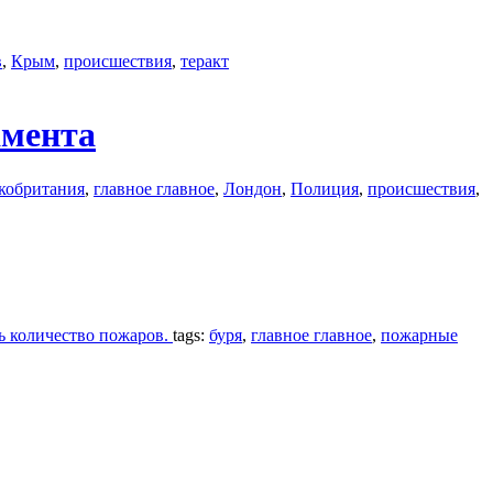
в
,
Крым
,
происшествия
,
теракт
амента
кобритания
,
главное главное
,
Лондон
,
Полиция
,
происшествия
,
ь количество пожаров.
tags:
буря
,
главное главное
,
пожарные