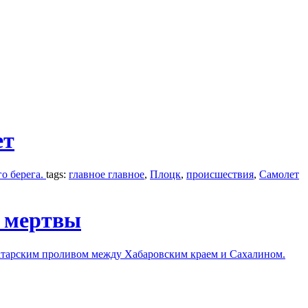
ет
го берега.
tags:
главное главное
,
Плоцк
,
происшествия
,
Самолет
а мертвы
Татарским проливом между Хабаровским краем и Сахалином.