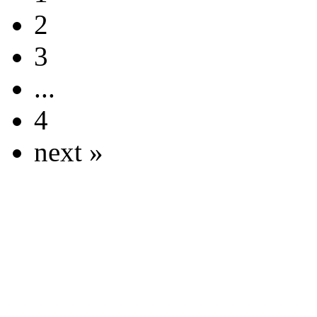
2
3
...
4
next »