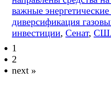
важные энергетические
диверсификация газовы
инвестиции
,
Сенат
,
США
1
2
next »