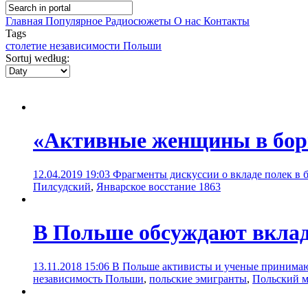
Главная
Популярное
Радиосюжеты
О нас
Контакты
Tags
столетие независимости Польши
Sortuj według:
«Активные женщины в борь
12.04.2019 19:03
Фрагменты дискуссии о вкладе полек в 
Пилсудский
,
Январское восстание 1863
В Польше обсуждают вклад
13.11.2018 15:06
В Польше активисты и ученые принимают
независимость Польши
,
польские эмигранты
,
Польский м