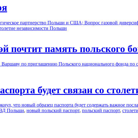
ря
егическое партнерство Польши и США; Вопрос газовой диверс
толетие независимости Польши
й почтит память польского бо
в Варшаву по приглашению Польского национального фонда по с
аспорта будет связан со столе
нул, что новый образец паспорта будет содержать важное посла
ВД Польши
,
новый польский паспорт
,
польский паспорт
,
столет