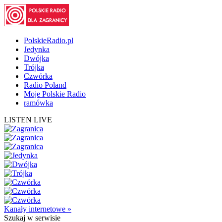
PolskieRadio.pl
Jedynka
Dwójka
Trójka
Czwórka
Radio Poland
Moje Polskie Radio
ramówka
LISTEN LIVE
Kanały internetowe »
Szukaj
w serwisie