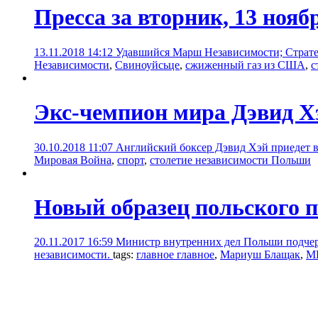
Пресса за вторник, 13 нояб
13.11.2018 14:12
Удавшийся Марш Независимости; Страт
Независимости
,
Свиноуйсьце
,
сжиженный газ из США
,
с
Экс-чемпион мира Дэвид Хэ
30.10.2018 11:07
Английский боксер Дэвид Хэй приедет 
Мировая Война
,
спорт
,
столетие независимости Польши
Новый образец польского п
20.11.2017 16:59
Министр внутренних дел Польши подчерк
независимости.
tags:
главное главное
,
Мариуш Блащак
,
М