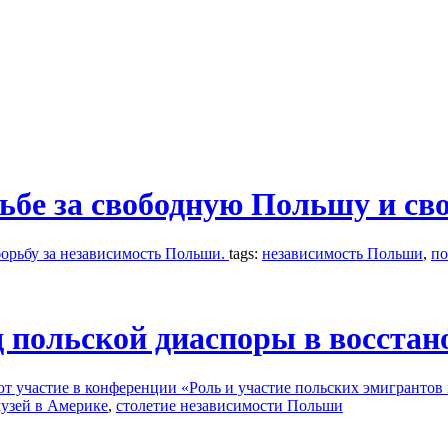
бе за свободную Польшу и сво
борьбу за независимость Польши.
tags:
независимость Польши
,
по
 польской диаспоры в восстан
 участие в конференции «Роль и участие польских эмигрантов 
узей в Америке
,
столетие независимости Польши