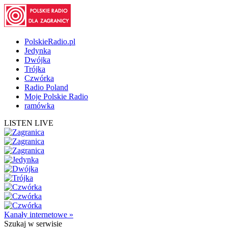
PolskieRadio.pl
Jedynka
Dwójka
Trójka
Czwórka
Radio Poland
Moje Polskie Radio
ramówka
LISTEN LIVE
Kanały internetowe »
Szukaj
w serwisie