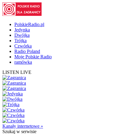
PolskieRadio.pl
Jedynka
Dwójka
Trójka
Czwórka
Radio Poland
Moje Polskie Radio
ramówka
LISTEN LIVE
Kanały internetowe »
Szukaj
w serwisie