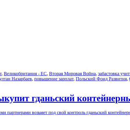
т
,
Великобритания - ЕС
,
Вторая Мировая Война
,
забастовка учи
ултан Назарбаев
,
повышение зарплат
,
Польский Фонд Развития
,
ыкупит гданьский контейнер
ыми партнерами возьмет под свой контроль гданьский контейне