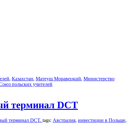
телей
,
Казахстан
,
Матеуш Моравецкий
,
Министерство
Союз польских учителей
ный терминал DCT
рный терминал DCT.
tags:
Австралия
,
инвестиции в Польше
,