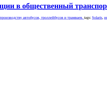
иции в общественный транспор
роизводству автобусов, троллейбусов и трамваев.
tags:
Solaris
,
и