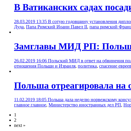
В Ватиканских садах посад
28.03.2019 13:35
В сотую годовщину установления дипло
Дуда
,
Папа Римский Иоанн Павел II
,
папа римский Фран
Замглавы МИД РП: Польша 
26.02.2019 16:06
Польский МИД в ответ на обвинения по
отношения Польши и Израиля
,
политика
,
спасение еврее
Польша отреагировала на о
11.02.2019 18:05
Польша дала неделю норвежскому консулу
главное главное
,
Министерство иностранных дел РП
,
Нор
1
2
next »