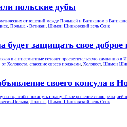
или польские дубы
матических отношений между Польшей и Ватиканом в Ватиканcк
циск
,
Польша - Ватикан
,
Шимон Шинковский вель Сенк
будет защищать свое доброе 
ляков в антисемитизме готовит просветительскую кампанию в 
в от Холокоста
,
спасение евреев поляками
,
Холокост
,
Шимон Шин
бъявление своего консула в Н
 на то, чтобы покинуть страну. Такое решение стало реакцией 
вегия-Польша
,
Польша
,
Шимон Шинковский вель Сенк