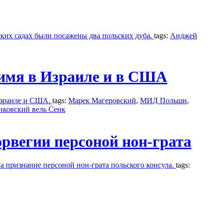
их садах были посажены два польских дуба.
tags:
Анджей
имя в Израиле и в США
Израиле и США.
tags:
Марек Магеровский
,
МИД Польши
,
ковский вель Сенк
орвегии персоной нон-грата
на признание персоной нон-грата польского консула.
tags: