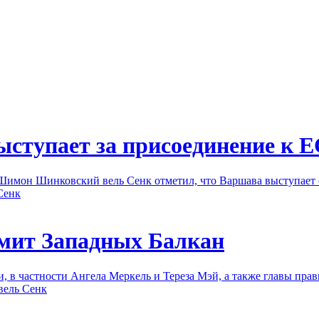
тупает за присоединение к Е
Шимон Шинковский вель Сенк отметил, что Варшава выступает
Сенк
мит Западных Балкан
, в частности Ангела Меркель и Тереза Мэй, а также главы пра
ель Сенк