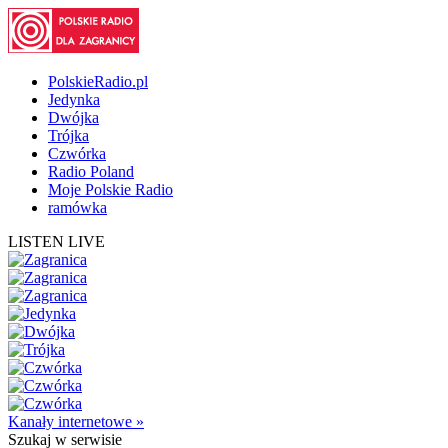
PolskieRadio.pl
Jedynka
Dwójka
Trójka
Czwórka
Radio Poland
Moje Polskie Radio
ramówka
LISTEN LIVE
Kanały internetowe »
Szukaj
w serwisie