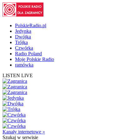
PolskieRadio.pl
Jedynka
Dwójka
Trójka
Czwórka
Radio Poland
Moje Polskie Radio
ramówka
LISTEN LIVE
Kanały internetowe »
Szukaj
w serwisie