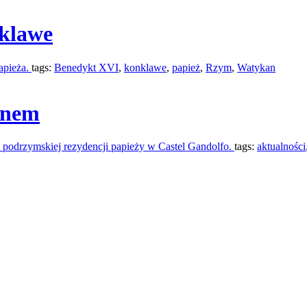
nklawe
apieża.
tags:
Benedykt XVI
,
konklawe
,
papież
,
Rzym
,
Watykan
anem
 podrzymskiej rezydencji papieży w Castel Gandolfo.
tags:
aktualności