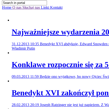
Home
O nas
Słuchaj nas
Linki
Kontakt
Najważniejsze wydarzenia 20
31.12.2013 10:35
Benedykt XVI abdykuje, Edward Snowden ro
Władimir Putin
Konklawe rozpocznie się za 5
09.03.2013 11:59
Będzie ono wyjątkowe, bo nowy Ojciec Świę
Benedykt XVI zakończył pon
28.02.2013 20:19
Joseph Ratzinger nie jest już papieżem. Z Wa