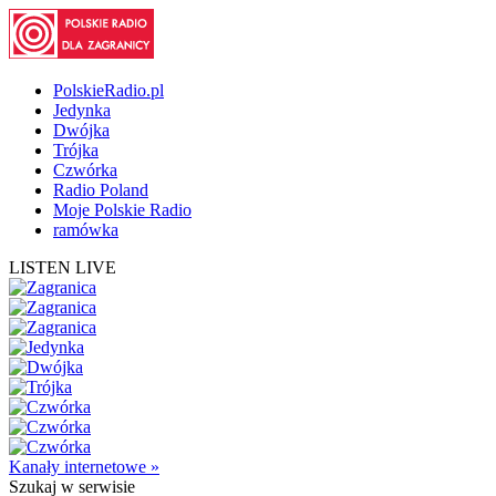
PolskieRadio.pl
Jedynka
Dwójka
Trójka
Czwórka
Radio Poland
Moje Polskie Radio
ramówka
LISTEN LIVE
Kanały internetowe »
Szukaj
w serwisie