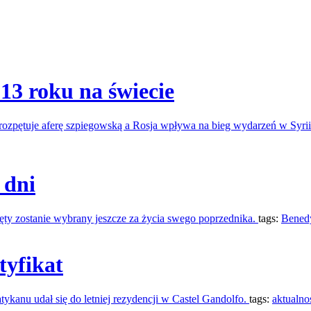
13 roku na świecie
zpętuje aferę szpiegowską a Rosja wpływa na bieg wydarzeń w Syri
 dni
ty zostanie wybrany jeszcze za życia swego poprzednika.
tags:
Bened
tyfikat
tykanu udał się do letniej rezydencji w Castel Gandolfo.
tags:
aktualno