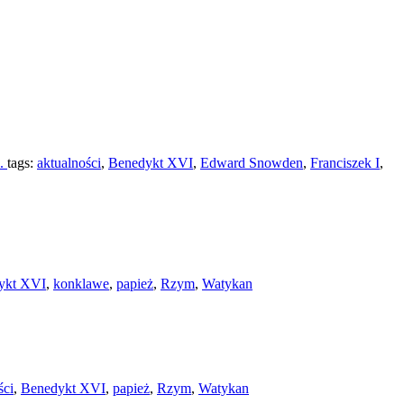
i.
tags:
aktualności
,
Benedykt XVI
,
Edward Snowden
,
Franciszek I
,
ykt XVI
,
konklawe
,
papież
,
Rzym
,
Watykan
ści
,
Benedykt XVI
,
papież
,
Rzym
,
Watykan