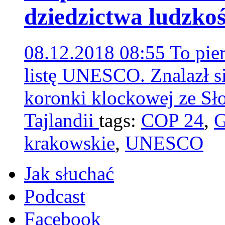
dziedzictwa ludzkoś
08.12.2018 08:55
To pie
listę UNESCO. Znalazł s
koronki klockowej ze Sło
Tajlandii
tags:
COP 24
,
G
krakowskie
,
UNESCO
Jak słuchać
Podcast
Facebook