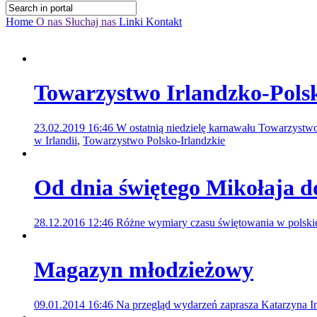
Home
O nas
Słuchaj nas
Linki
Kontakt
Towarzystwo Irlandzko-Pols
23.02.2019 16:46
W ostatnią niedzielę karnawału Towarzystw
w Irlandii
,
Towarzystwo Polsko-Irlandzkie
Od dnia świętego Mikołaja d
28.12.2016 12:46
Różne wymiary czasu świętowania w polski
Magazyn młodzieżowy
09.01.2014 16:46
Na przegląd wydarzeń zaprasza Katarzyna 