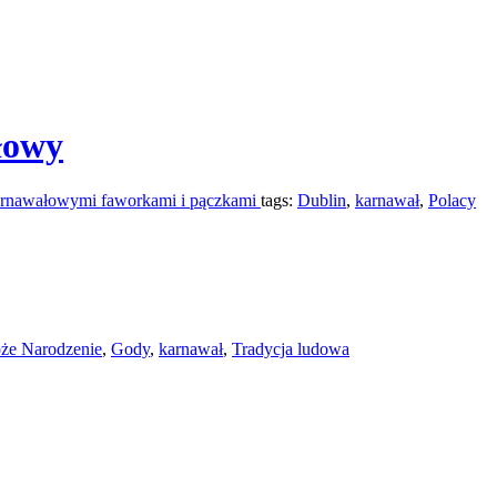
łowy
 karnawałowymi faworkami i pączkami
tags:
Dublin
,
karnawał
,
Polacy
że Narodzenie
,
Gody
,
karnawał
,
Tradycja ludowa