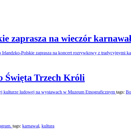
kie zaprasza na wieczór karnawa
o Irlandzko-Polskie zaprasza na koncert rozrywkowy z tradycyjnymi
o Święta Trzech Króli
ej kulturze ludowej na wystawach w Muzeum Etnograficznym
tags:
Bo
Ingram.
tags:
karnawał
,
kultura