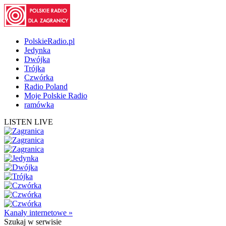
PolskieRadio.pl
Jedynka
Dwójka
Trójka
Czwórka
Radio Poland
Moje Polskie Radio
ramówka
LISTEN LIVE
Kanały internetowe »
Szukaj
w serwisie