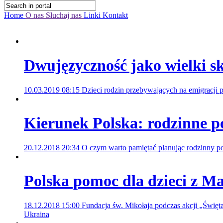
Home
O nas
Słuchaj nas
Linki
Kontakt
Dwujęzyczność jako wielki s
10.03.2019 08:15
Dzieci rodzin przebywających na emigracji 
Kierunek Polska: rodzinne p
20.12.2018 20:34
O czym warto pamiętać planując rodzinny p
Polska pomoc dla dzieci z M
18.12.2018 15:00
Fundacja św. Mikołaja podczas akcji „Święta
Ukraina