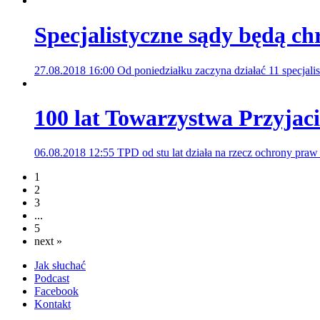
Specjalistyczne sądy będą ch
27.08.2018 16:00
Od poniedziałku zaczyna działać 11 specja
100 lat Towarzystwa Przyjaci
06.08.2018 12:55
TPD od stu lat działa na rzecz ochrony pra
1
2
3
...
5
next »
Jak słuchać
Podcast
Facebook
Kontakt