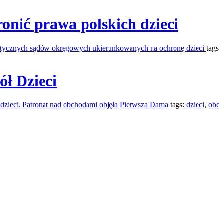
ronić prawa polskich dzieci
listycznych sądów okręgowych ukierunkowanych na ochronę dzieci
tag
ół Dzieci
w dzieci. Patronat nad obchodami objęła Pierwsza Dama
tags:
dzieci
,
obc