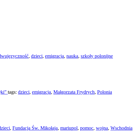
dwujęzyczność
,
dzieci
,
emigracja
,
nauka
,
szkoły polonijne
ęki”
tags:
dzieci
,
emigracja
,
Małgorzata Frydrych
,
Polonia
dzieci
,
Fundacja Św. Mikołaja
,
mariupol
,
pomoc
,
wojna
,
Wschodnia