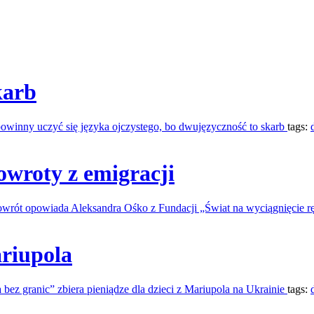
karb
powinny uczyć się języka ojczystego, bo dwujęzyczność to skarb
tags:
owroty z emigracji
owrót opowiada Aleksandra Ośko z Fundacji „Świat na wyciągnięcie r
ariupola
 bez granic” zbiera pieniądze dla dzieci z Mariupola na Ukrainie
tags: