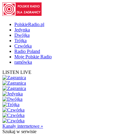
PolskieRadio.pl
Jedynka
Dwójka
Trójka
Czwórka
Radio Poland
Moje Polskie Radio
ramówka
LISTEN LIVE
Kanały internetowe »
Szukaj
w serwisie