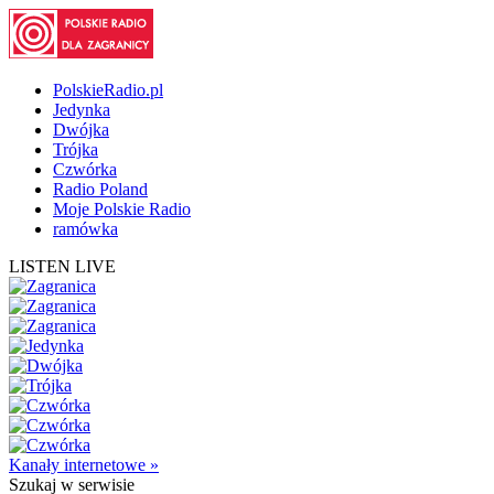
PolskieRadio.pl
Jedynka
Dwójka
Trójka
Czwórka
Radio Poland
Moje Polskie Radio
ramówka
LISTEN LIVE
Kanały internetowe »
Szukaj
w serwisie