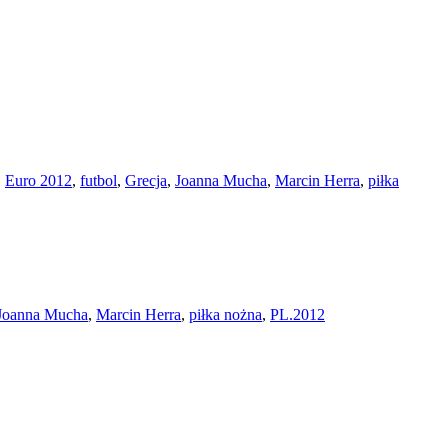
,
Euro 2012
,
futbol
,
Grecja
,
Joanna Mucha
,
Marcin Herra
,
piłka
Joanna Mucha
,
Marcin Herra
,
piłka nożna
,
PL.2012