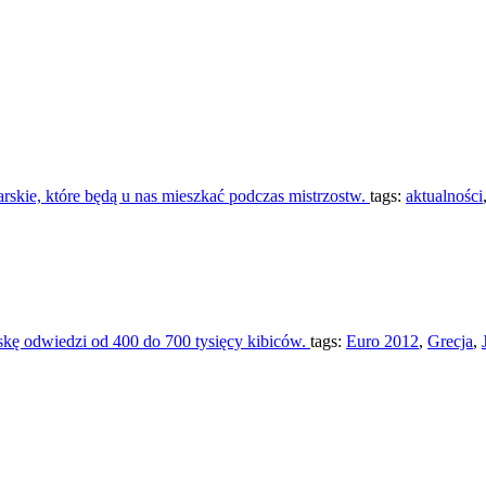
arskie, które będą u nas mieszkać podczas mistrzostw.
tags:
aktualności
skę odwiedzi od 400 do 700 tysięcy kibiców.
tags:
Euro 2012
,
Grecja
,