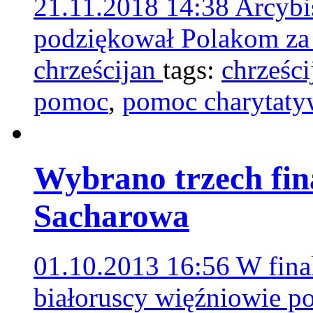
21.11.2018 14:38
Arcybi
podziękował Polakom za
chrześcijan
tags:
chrześci
pomoc
,
pomoc charytat
Wybrano trzech fin
Sacharowa
01.10.2013 16:56
W final
białoruscy więźniowie p