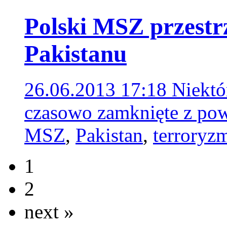
Polski MSZ przestr
Pakistanu
26.06.2013 17:18
Niektó
czasowo zamknięte z po
MSZ
,
Pakistan
,
terroryz
1
2
next »