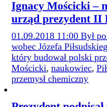
Ignacy Mościcki – 
urząd prezydent II
01.09.2018 11:00
Był po
wobec Józefa Piłsudski
który budował polski p
Mościcki
,
naukowiec
,
Pi
przemysł chemiczny
Prezydent podpisał