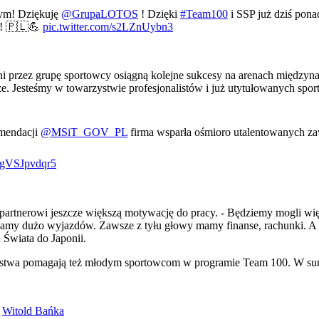
wym! Dziękuję
@GrupaLOTOS
! Dzięki
#Team100
i SSP już dziś pon
i! 🇵🇱💪
pic.twitter.com/s2LZnUybn3
i przez grupę sportowcy osiągną kolejne sukcesy na arenach międzyna
e. Jesteśmy w towarzystwie profesjonalistów i już utytułowanych spo
endacji ⁦
@MSiT_GOV_PL
⁩ firma wsparła ośmioro utalentowanych zaw
m/gVSJpvdqr5
j partnerowi jeszcze większą motywację do pracy. - Będziemy mogli wi
o mamy dużo wyjazdów. Zawsze z tyłu głowy mamy finanse, rachunki. 
Świata do Japonii.
państwa pomagają też młodym sportowcom w programie Team 100. W su
,
Witold Bańka