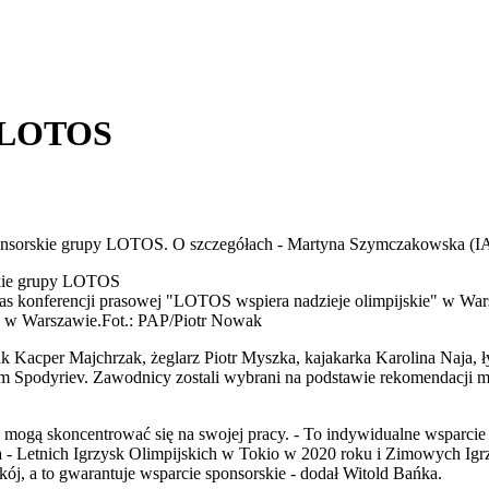
m LOTOS
ponsorskie grupy LOTOS. O szczegółach - Martyna Szymczakowska (I
skie grupy LOTOS
" w Warszawie.
Fot.: PAP/Piotr Nowak
 Kacper Majchrzak, żeglarz Piotr Myszka, kajakarka Karolina Naja, ł
ym Spodyriev. Zawodnicy zostali wybrani na podstawie rekomendacji m
mogą skoncentrować się na swojej pracy. - To indywidualne wsparcie s
 - Letnich Igrzysk Olimpijskich w Tokio w 2020 roku i Zimowych Igr
kój, a to gwarantuje wsparcie sponsorskie - dodał Witold Bańka.