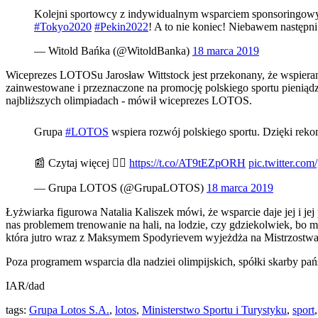
Kolejni sportowcy z indywidualnym wsparciem sponsoringo
#Tokyo2020
#Pekin2022
! A to nie koniec! Niebawem następn
— Witold Bańka (@WitoldBanka)
18 marca 2019
Wiceprezes LOTOSu Jarosław Wittstock jest przekonany, że wspieran
zainwestowane i przeznaczone na promocję polskiego sportu pieniądz
najbliższych olimpiadach - mówił wiceprezes LOTOS.
Grupa
#LOTOS
wspiera rozwój polskiego sportu. Dzięki rekom
📰 Czytaj więcej 👉🏻
https://t.co/AT9tEZpORH
pic.twitter.co
— Grupa LOTOS (@GrupaLOTOS)
18 marca 2019
Łyżwiarka figurowa Natalia Kaliszek mówi, że wsparcie daje jej i je
nas problemem trenowanie na hali, na lodzie, czy gdziekolwiek, b
która jutro wraz z Maksymem Spodyrievem wyjeżdża na Mistrzostwa 
Poza programem wsparcia dla nadziei olimpijskich, spółki skarby 
IAR/dad
tags:
Grupa Lotos S.A.
,
lotos
,
Ministerstwo Sportu i Turystyku
,
sport