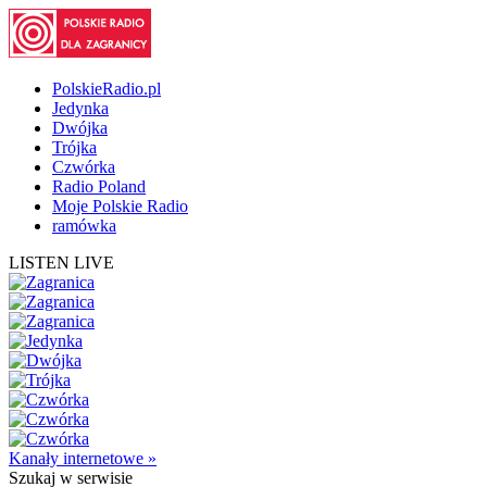
PolskieRadio.pl
Jedynka
Dwójka
Trójka
Czwórka
Radio Poland
Moje Polskie Radio
ramówka
LISTEN LIVE
Kanały internetowe »
Szukaj
w serwisie