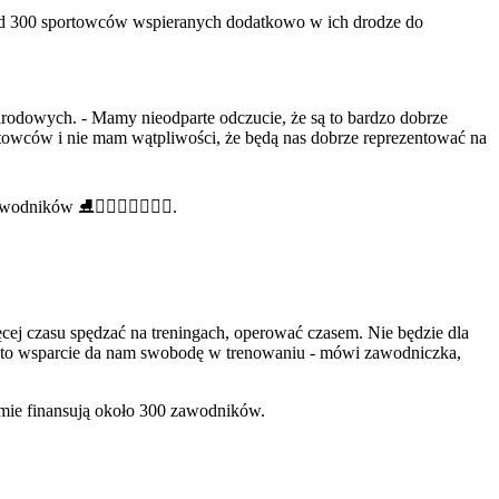
ad 300 sportowców wspieranych dodatkowo w ich drodze do
rodowych. - Mamy nieodparte odczucie, że są to bardzo dobrze
rtowców i nie mam wątpliwości, że będą nas dobrze reprezentować na
odników ⛸🚣🏻‍♀️⛵️🏊🏻‍♂️.
ęcej czasu spędzać na treningach, operować czasem. Nie będzie dla
A to wsparcie da nam swobodę w trenowaniu - mówi zawodniczka,
mie finansują około 300 zawodników.