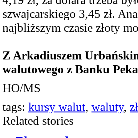
szwajcarskiego 3,45 zł. Ana
najbliższym czasie złoty mo
Z Arkadiuszem Urbańskim
walutowego z Banku Peka
HO/MS
tags:
kursy walut
,
waluty
,
z
Related stories