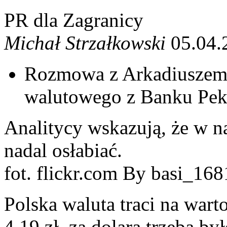
PR dla Zagranicy
Michał Strzałkowski
05.04.
Rozmowa z Arkadiuszem 
walutowego z Banku Pe
Analitycy wskazują, że w na
nadal osłabiać.
fot. flickr.com By basi_16
Polska waluta traci na wart
4,19 zł, za dolara trzeba był