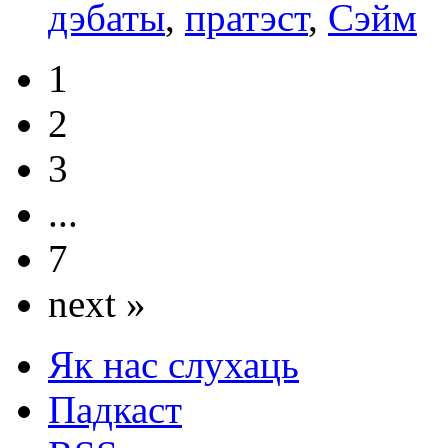
дэбаты
,
пратэст
,
Сэйм
1
2
3
...
7
next »
Як нас слухаць
Падкаст