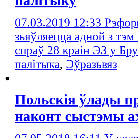
палітыку
07.03.2019 12:33
Рэфор
зьяўляецца адной з тэм
спраў 28 краін ЭЗ у Бру
палітыка
,
Эўразьвяз
Польскія ўлады п
наконт сыстэмы а