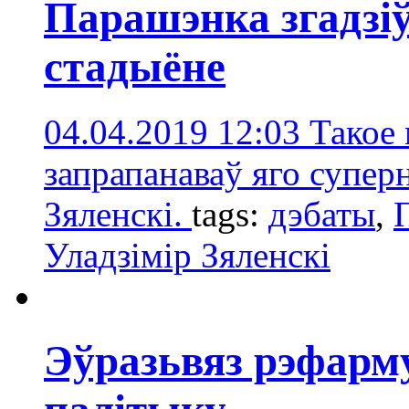
Парашэнка згадзіў
стадыёне
04.04.2019 12:03
Такое 
запрапанаваў яго супер
Зяленскі.
tags:
дэбаты
,
Уладзімір Зяленскі
Эўразьвяз рэфарм