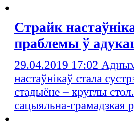
Страйк настаўніка
праблемы ў адукац
29.04.2019 17:02
Адным
настаўнікаў стала суст
стадыёне – круглы стол
сацыяльна-грамадзкая 