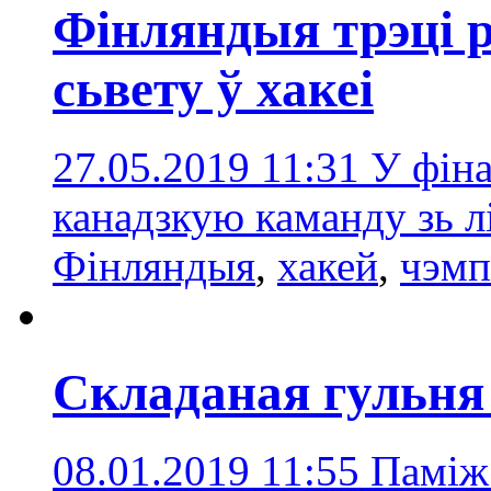
Фінляндыя трэці 
сьвету ў хакеі
27.05.2019 11:31
У фін
канадзкую каманду зь л
Фiнляндыя
,
хакей
,
чэмп
Складаная гульня
08.01.2019 11:55
Паміж 