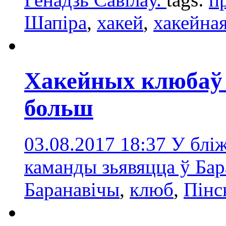
Шапіра
,
хакей
,
хакейна
Хакейных клюбаў 
больш
03.08.2017 18:37
У блі
каманды зьявяцца ў Бар
Баранавічы
,
клюб
,
Пінс