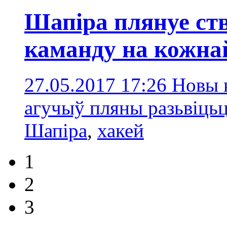
Шапіра плянуе ст
каманду на кожна
27.05.2017 17:26
Новы 
агучыў пляны разьвіцьц
Шапіра
,
хакей
1
2
3