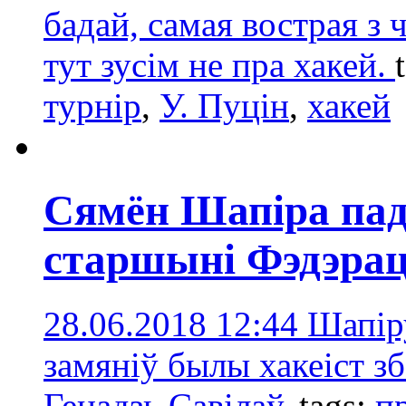
бадай, самая вострая з 
тут зусім не пра хакей.
турнір
,
У. Пуцін
,
хакей
Сямён Шапіра пада
старшыні Фэдэрац
28.06.2018 12:44
Шапір
замяніў былы хакеіст з
Генадзь Савілаў.
tags:
п