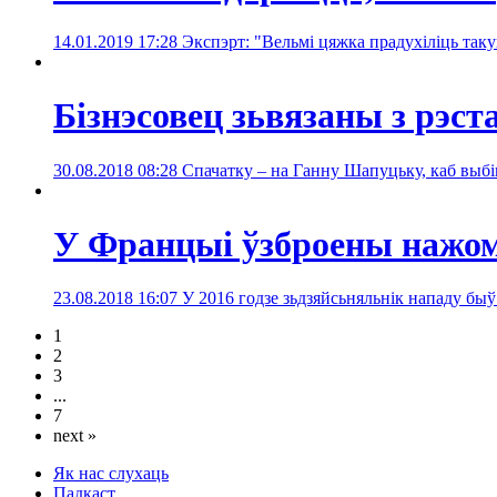
14.01.2019 17:28
Экспэрт: "Вельмі цяжка прадухіліць таку
Бізнэсовец зьвязаны з рэс
30.08.2018 08:28
Спачатку – на Ганну Шапуцьку, каб выбіц
У Францыі ўзброены нажом
23.08.2018 16:07
У 2016 годзе зьдзяйсьняльнік нападу бы
1
2
3
...
7
next »
Як нас слухаць
Падкаст