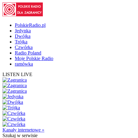
PolskieRadio.pl
Jedynka
Dwójka
Trójka
Czwórka
Radio Poland
Moje Polskie Radio
ramówka
LISTEN LIVE
Kanały internetowe »
Szukaj
w serwisie