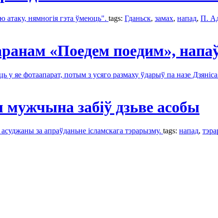
ю атаку, нямногія гэта ўмеюць".
tags:
Гданьск
,
замах
,
напад
,
П. А
таранам «Поедем поедим», напа
ь у яе фотаапарат, потым з усяго размаху ўдарыў па назе Дзяніс
 мужчына забіў дзьве асобы
ў асуджаны за апраўданьне ісламскага тэрарызму.
tags:
напад
,
тэра