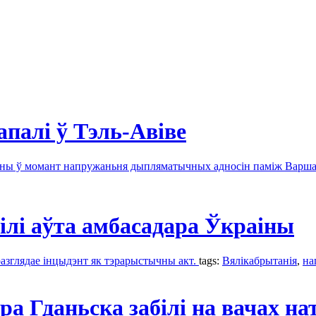
палі ў Тэль-Авіве
ены ў момант напружаньня дыпляматычных адносін паміж Варша
ілі аўта амбасадара Ўкраіны
разглядае інцыдэнт як тэрарыстычны акт.
tags:
Вялікабрытанія
,
на
а Гданьска забілі на вачах на