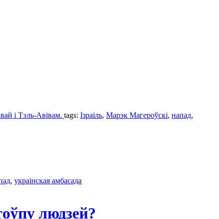
вай і Тэль-Авівам.
tags:
Ізраіль
,
Марэк Магероўскі
,
напад
,
пад
,
украінская амбасада
тоўпу людзей?