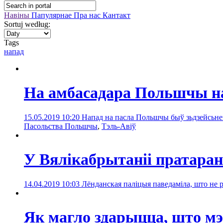
Навіны
Папулярнае
Пра нас
Кантакт
Sortuj według:
Tags
напад
На амбасадара Польшчы на
15.05.2019 10:20
Напад на пасла Польшчы быў зьдзейсьн
Пасольства Польшчы
,
Тэль-Авіў
У Вялікабрытаніі пратаран
14.04.2019 10:03
Лёнданская паліцыя паведаміла, што не 
Як магло здарыцца, што мэр