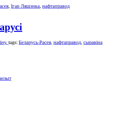
асея
,
Ігар Ляшэнка
,
нафтаправод
арусі
іну.
tags:
Беларусь-Расея
,
нафтаправод
,
сыравіна
анзыт