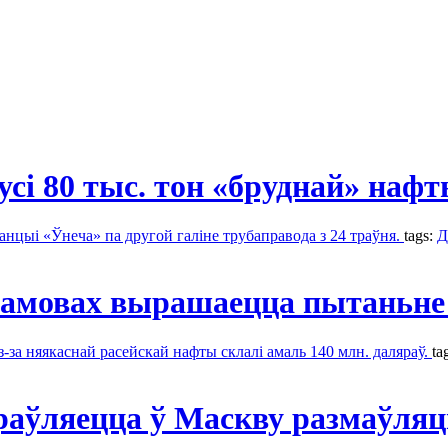
усі 80 тыс. тон «бруднай» наф
анцыі «Ўнеча» па другой галіне трубаправода з 24 траўня.
tags:
Д
ерамовах вырашаецца пытаньне
з-за няякаснай расейскай нафты склалі амаль 140 млн. даляраў.
ta
праўляецца ў Маскву размаўляц