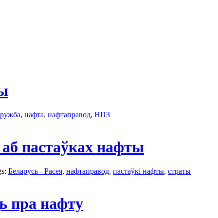
ты
ружбa
,
нафта
,
нафтаправод
,
НПЗ
 аб пастаўках нафты
gs:
Беларусь - Расея
,
нафтаправод
,
пастаўкі нафты
,
страты
ь пра нафту