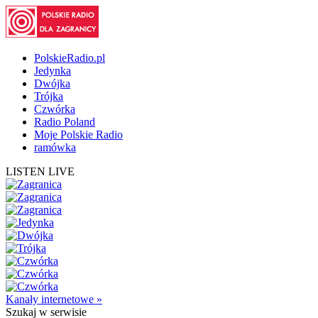
PolskieRadio.pl
Jedynka
Dwójka
Trójka
Czwórka
Radio Poland
Moje Polskie Radio
ramówka
LISTEN LIVE
Kanały internetowe »
Szukaj
w serwisie