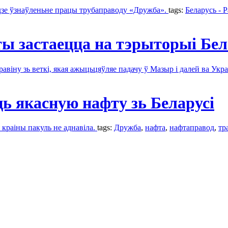
удзе ўзнаўленьне працы трубаправоду «Дружба».
tags:
Беларусь - Р
ы застаецца на тэрыторыі Бел
іну зь веткі, якая ажыцьцяўляе падачу ў Мазыр і далей ва Укра
ь якасную нафту зь Беларусі
 краіны пакуль не аднавіла.
tags:
Дружбa
,
нафта
,
нафтаправод
,
тр