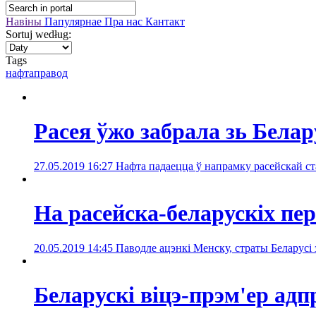
Навіны
Папулярнае
Пра нас
Кантакт
Sortuj według:
Tags
нафтаправод
Расея ўжо забрала зь Белар
27.05.2019 16:27
Нафта падаецца ў напрамку расейскай ст
На расейска-беларускіх п
20.05.2019 14:45
Паводле ацэнкі Менску, страты Беларусі 
Беларускі віцэ-прэм'ер ад