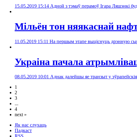
15.05.2019 15:14
Адной з тэмаў перамоў Ігара Ляшэнкі б
Мільён тон няякаснай нафт
11.05.2019 15:11
На першым этапе выціснуць дрэнную сырав
Украіна пачала атрымлівац
08.05.2019 10:01
Аднак далейшы яе транзыт у эўрапейскія
1
2
3
...
4
next »
Як нас слухаць
Падкаст
RSS