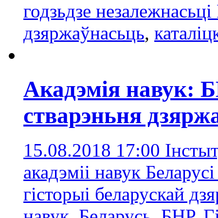
годзьдзе незалежнасьц
дзяржаўнасьць
,
каталіц
Акадэмія навук: 
стварэньня дзярж
15.08.2018 17:00
Інсты
акадэміі навук Беларус
гісторыі беларускай дз
навук
,
Беларусь
,
БНР
,
Г