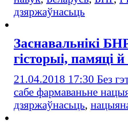
дзяржаўнасьць
Заснавальнікі БНР
гісторыі, памяці й
21.04.2018 17:30
Без гэ
сабе фармаваньне нацыя
дзяржаўнасьць
,
нацыяна