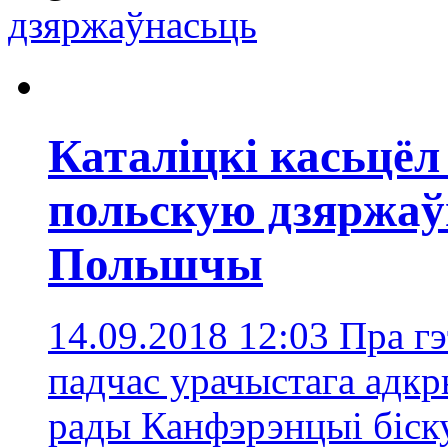
дзяржаўнасьць
Каталіцкі касьцёл 
польскую дзяржаўн
Польшчы
14.09.2018 12:03
Пра г
падчас урачыстага адк
рады Канфэрэнцыі біс