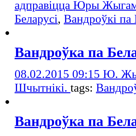
адправіцца Юры Жыга
Беларусі
,
Вандроўкі па
Вандроўка па Бела
08.02.2015 09:15
Ю. Жы
Шчытнікі.
tags:
Вандроў
Вандроўка па Бела