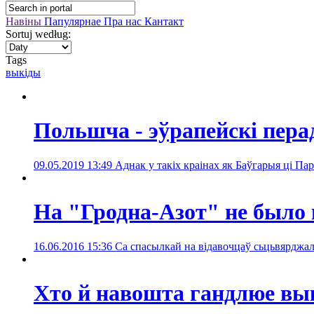
Навіны
Папулярнае
Пра нас
Кантакт
Sortuj według:
Tags
выкіды
Польшча - эўрапейскі пера
09.05.2019 13:49
Аднак у такіх краінах як Баўгарыя ці П
На "Гродна-Азот" не было 
16.06.2016 15:36
Са спасылкай на відавочцаў сьцьвярджал
Хто й навошта гандлюе вы