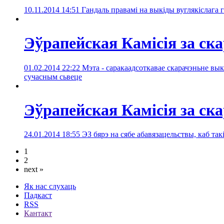
10.11.2014 14:51
Гандаль правамі на выкіды вуглякіслага 
Эўрапейская Камісія за ск
01.02.2014 22:22
Мэта - саракаадсоткавае скарачэньне выкі
сучасным сьвеце
Эўрапейская Камісія за ск
24.01.2014 18:55
ЭЗ бярэ на сябе абавязацельствы, каб т
1
2
next »
Як нас слухаць
Падкаст
RSS
Кантакт