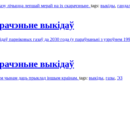
газу лічыцца лепшай мерай на іх скарачэньне.
tags:
выкіды
,
ганда
арачэньне выкідаў
даў парніковых газаў да 2030 года (у параўнаньні з узроўнем 199
арачэньне выкідаў
акім чынам даць прыклад іншым краінам.
tags:
выкіды
,
газы
,
ЭЗ