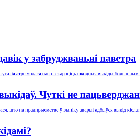
давік у забруджваньні паветра
артугалія атрымалася нават скараціць шкодныя выкіды больш чым
выкідаў. Чуткі не пацьверджа
ася, што на прадпрыемстве ў выніку аварыі адбыўся выкід кісла
кідамі?