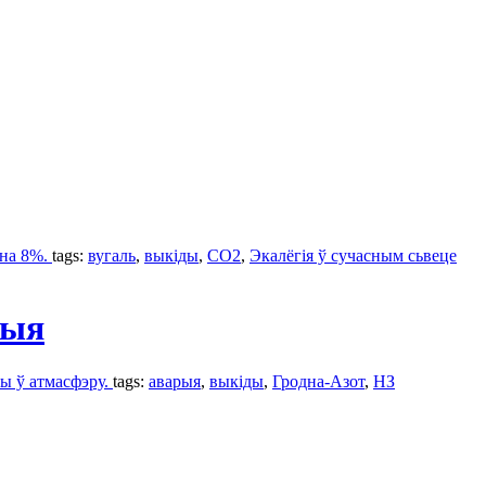
 на 8%.
tags:
вугаль
,
выкіды
,
СО2
,
Экалёгія ў сучасным сьвеце
ныя
ты ў атмасфэру.
tags:
аварыя
,
выкіды
,
Гродна-Азот
,
НЗ