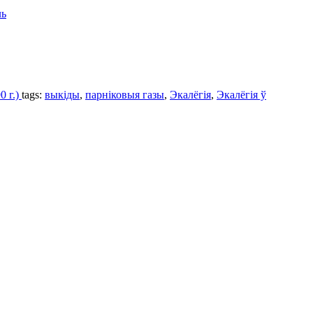
ль
0 г.)
tags:
выкіды
,
парніковыя газы
,
Экалёгія
,
Экалёгія ў