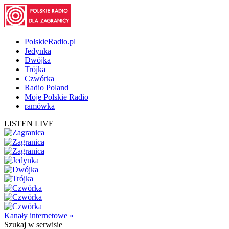
PolskieRadio.pl
Jedynka
Dwójka
Trójka
Czwórka
Radio Poland
Moje Polskie Radio
ramówka
LISTEN LIVE
Kanały internetowe »
Szukaj
w serwisie