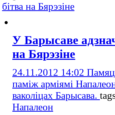
бітва на Бярэзіне
У Барысаве адзнач
на Бярэзіне
24.11.2012 14:02
Памяць
паміж арміямі Напалеона
ваколіцах Барысава.
tag
Напалеон