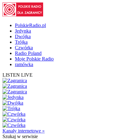
PolskieRadio.pl
Jedynka
Dwójka
Trójka
Czwórka
Radio Poland
Moje Polskie Radio
ramówka
LISTEN LIVE
Kanały internetowe »
Szukaj
w serwisie