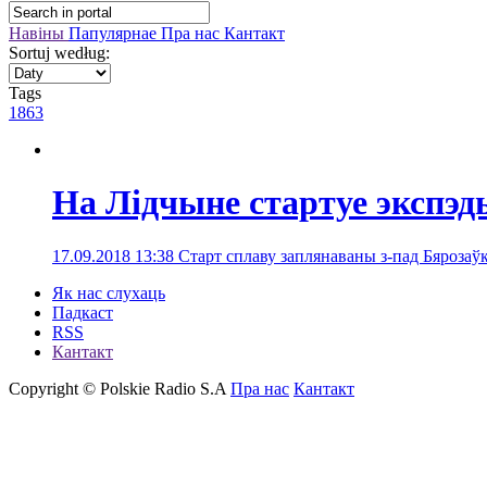
Навіны
Папулярнае
Пра нас
Кантакт
Sortuj według:
Tags
1863
На Лідчыне стартуе экспэд
17.09.2018 13:38
Старт сплаву заплянаваны з-пад Бярозаўк
Як нас слухаць
Падкаст
RSS
Кантакт
Copyright © Polskie Radio S.A
Пра нас
Кантакт