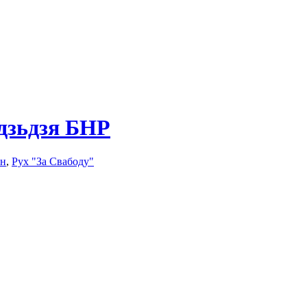
одзьдзя БНР
н
,
Рух "За Свабоду"