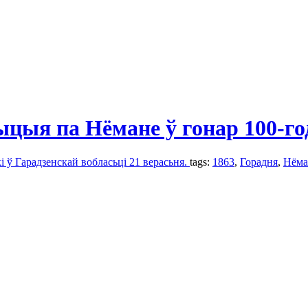
ыцыя па Нёмане ў гонар 100-г
і ў Гарадзенскай вобласьці 21 верасьня.
tags:
1863
,
Горадня
,
Нёма