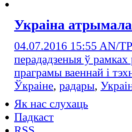
Украіна атрымала
04.07.2016 15:55
AN/TP
перададзеныя ў рамках 
праграмы ваеннай і тэх
Ўкраіне
,
радары
,
Украі
Як нас слухаць
Падкаст
RSS