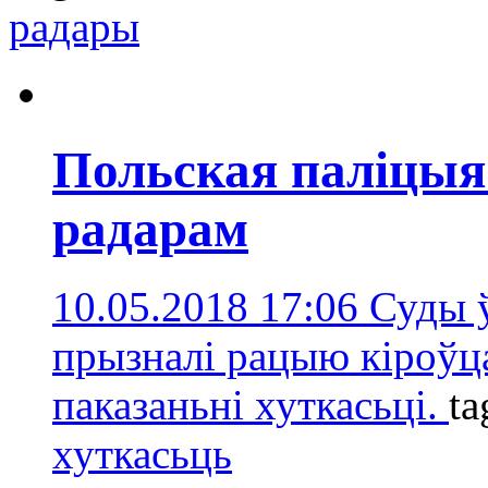
радары
Польская паліцыя 
радарам
10.05.2018 17:06
Суды 
прызналі рацыю кіроўц
паказаньні хуткасьці.
ta
хуткасьць