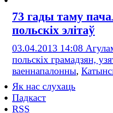
73 гады таму пач
польскіх элітаў
03.04.2013 14:08
Агула
польскіх грамадзян, уз
ваеннапалонны
,
Катынс
Як нас слухаць
Падкаст
RSS