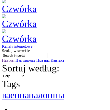
Kanały internetowe »
Szukaj
w serwisie
Навіны
Папулярнае
Пра нас
Кантакт
Sortuj według:
Tags
ваеннапалонны