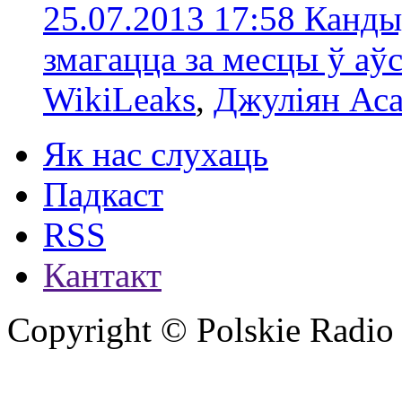
25.07.2013 17:58
Канды
змагацца за месцы ў аў
WikiLeaks
,
Джуліян Ас
Як нас слухаць
Падкаст
RSS
Кантакт
Copyright © Polskie Radio