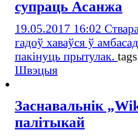
супраць Асанжа
19.05.2017 16:02
Ствара
гадоў хаваўся ў амбаса
пакінуць прытулак.
tag
Швэцыя
Заснавальнік „Wik
палітыкай