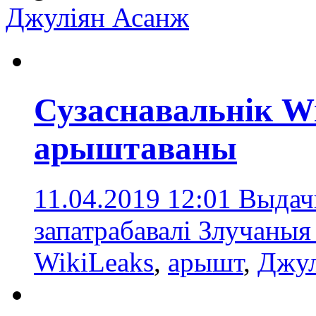
Джуліян Асанж
Сузаснавальнік W
арыштаваны
11.04.2019 12:01
Выдачы
запатрабавалі Злучаны
WikiLeaks
,
арышт
,
Джул