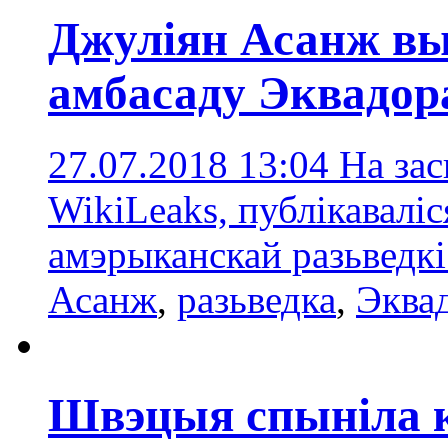
Джуліян Асанж вы
амбасаду Эквадор
27.07.2018 13:04
На за
WikiLeaks, публікавалі
амэрыканскай разьведкі
Асанж
,
разьведка
,
Эква
Швэцыя спыніла 