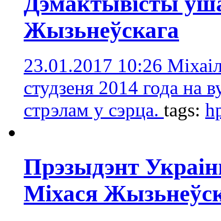
Дэмактывісты ўша
Жызьнеўскага
23.01.2017 10:26
Міхаіл
студзеня 2014 года на в
стрэлам у сэрца.
tags:
hp
Прэзыдэнт Украі
Міхася Жызьнеўс