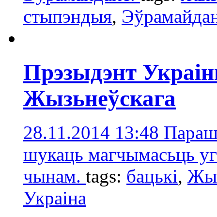
стыпэндыя
,
Эўрамайда
Прэзыдэнт Украіны
Жызьнеўскага
28.11.2014 13:48
Парашэ
шукаць магчымасьць уг
чынам.
tags:
бацькі
,
Жыз
Украінa