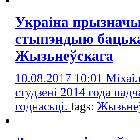
Украіна прызнач
стыпэндыю бацька
Жызьнеўскага
10.08.2017 10:01
Міхаіл
студзені 2014 года пад
годнасьці.
tags:
Жызьне