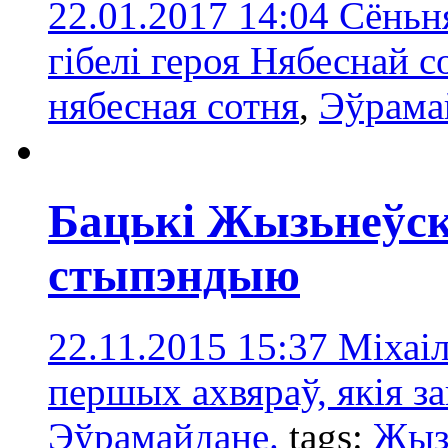
22.01.2017 14:04
Сёньня
гібелі героя Нябеснай с
нябесная сотня
,
Эўрама
Бацькі Жызьнеўс
стыпэндыю
22.11.2015 15:37
Міхаіл
першых ахвяраў, якія за
Эўрамайдане.
tags:
Жыз