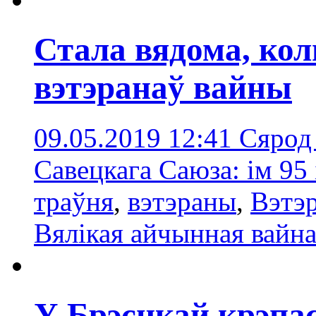
Стала вядома, кол
вэтэранаў вайны
09.05.2019 12:41
Сярод 
Савецкага Саюза: ім 95 
траўня
,
вэтэраны
,
Вэтэ
Вялікая айчынная вайн
У Брэсцкай крэпас