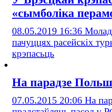
«сымболіка перам
08.05.2019 16:36
Молад
пачуццях расейскіх тур
крэпасьць
На парадзе Польш
07.05.2015 20:06
На па
прадстаўляць пасол у 