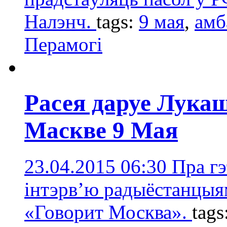
Налэнч.
tags:
9 мая
,
амб
Перамогі
Расея даруе Лукаш
Маскве 9 Мая
23.04.2015 06:30
Пра гэ
інтэрв’ю радыёстанцыя
«Говорит Москва».
tags