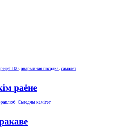
perjet 100
,
аварыйная пасадка
,
самалёт
кім раёне
эраклюб
,
Сьледчы камітэт
ракаве