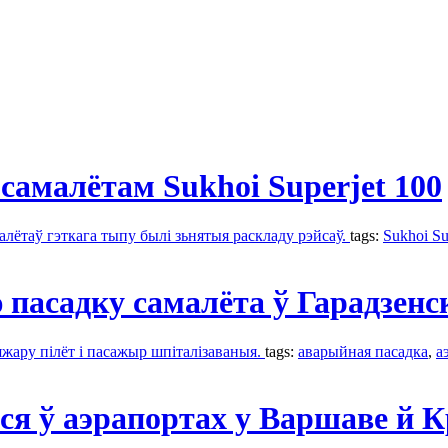
амалётам Sukhoi Superjet 100
алётаў гэткага тыпу былі зьнятыя раскладу рэйсаў.
tags:
Sukhoi Su
пасадку самалёта ў Гарадзенс
яжару пілёт і пасажыр шпіталізаваныя.
tags:
аварыйная пасадка
,
а
я ў аэрапортах у Варшаве й К