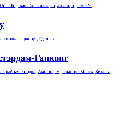
kie radio
,
аварыйная пасадка
,
аэрапорт
,
самалёт
у
 пасадка
,
аэрапорт
,
Гданьск
стэрдам-Ганконг
аварыйная пасадка
,
Амстэрдам
,
аэрапорт Менск
,
Белавія
,