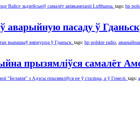
е Balice зьдзейсьніў самалёт авіякампаніі Lufthansa.
tags:
hp pols
іў аварыйную пасаду ў Гданьск
пітан вырашыў вярнуцца ў Гданьск.
tags:
hp polskie radio
,
аварыйная
ыйна прызямліўся самалёт Ам
ніі "Белавія" з Адэсы прызямліўся не ў сталіцы, а ў Гомелі.
tags: