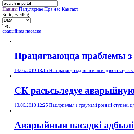
Навіны
Папулярнае
Пра нас
Кантакт
Sortuj według:
Tags
аварыйная пасадка
Працягваюцца праблемы з с
13.05.2019 18:15
На працягу тыдня некалькі дзясяткаў сам
СК расьсьледуе аварыйную 
13.06.2018 12:25
Пацярпелыя з траўмамі рознай ступені ц
Аварыйныя пасадкі адбыліс