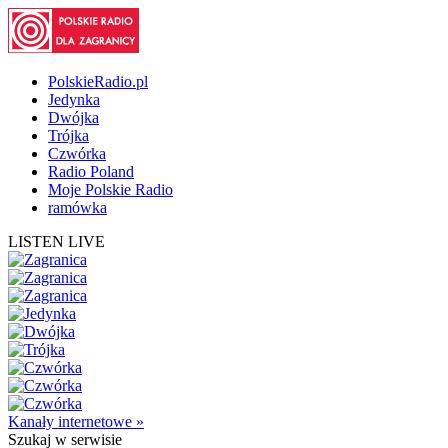
PolskieRadio.pl
Jedynka
Dwójka
Trójka
Czwórka
Radio Poland
Moje Polskie Radio
ramówka
LISTEN LIVE
Kanały internetowe »
Szukaj
w serwisie