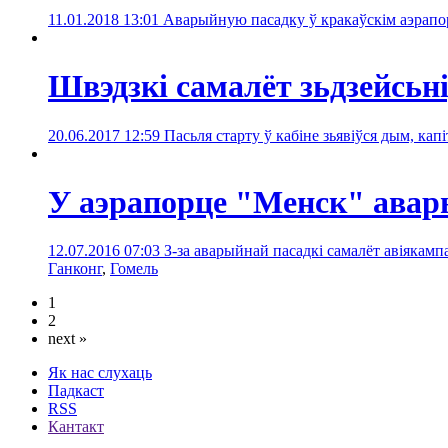
11.01.2018 13:01
Аварыйную пасадку ў кракаўскім аэрапорц
Швэдзкі самалёт зьдзейсьн
20.06.2017 12:59
Пасьля старту ў кабіне зьявіўся дым, ка
У аэрапорце "Менск" авар
12.07.2016 07:03
З-за аварыйнай пасадкі самалёт авіякампа
Ганконг
,
Гомель
1
2
next »
Як нас слухаць
Падкаст
RSS
Кантакт