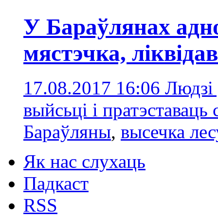
У Бараўлянах адн
мястэчка, ліквіда
17.08.2017 16:06
Людзі
выйсьці і пратэставаць 
Бараўляны
,
высечка лес
Як нас слухаць
Падкаст
RSS