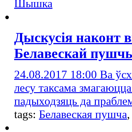
Шышка
Дыскусія наконт в
Белавескай пушчы 
24.08.2017 18:00
Ва ўс
лесу таксама змагаюцца
падыходзяць да праблемы
tags:
Белавеская пушча