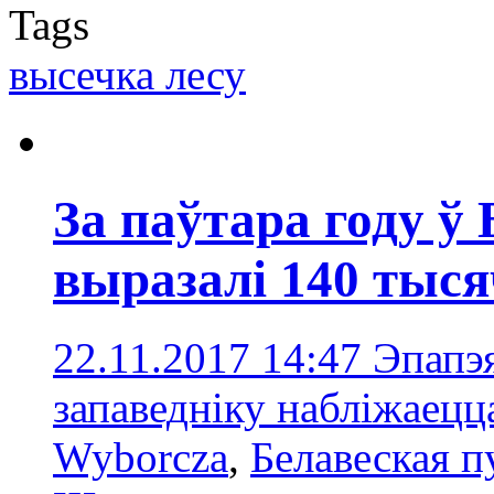
Tags
высечка лесу
За паўтара году ў
выразалі 140 тыся
22.11.2017 14:47
Эпапэя
запаведніку набліжаецц
Wyborcza
,
Белавеская 