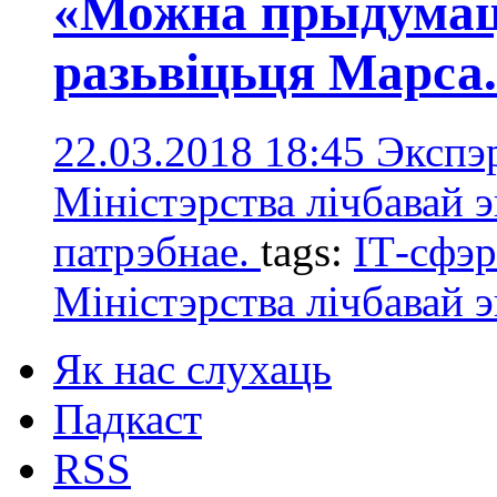
«Можна прыдумаць
разьвіцьця Марса.
22.03.2018 18:45
Экспэр
Міністэрства лічбавай э
патрэбнае.
tags:
ІТ-сфэр
Міністэрства лічбавай э
Як нас слухаць
Падкаст
RSS