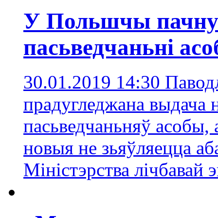
У Польшчы пачну
пасьведчаньні ас
30.01.2019 14:30
Паводл
прадугледжана выдача 
пасьведчаньняў асобы, 
новыя не зьяўляецца а
Міністэрства лічбавай э