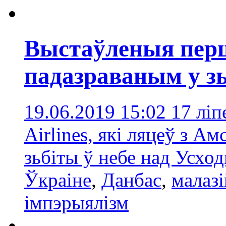
Выстаўленыя перш
падазраваным у з
19.06.2019 15:02
17 ліп
Airlines, які ляцеў з А
зьбіты ў небе над Усхо
Ўкраіне
,
Данбас
,
малазі
імпэрыялізм