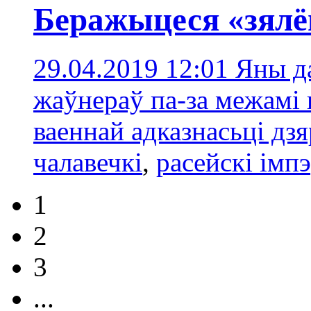
Беражыцеся «зялё
29.04.2019 12:01
Яны д
жаўнераў па-за межамі 
ваеннай адказнасьці дз
чалавечкі
,
расейскі імп
1
2
3
...