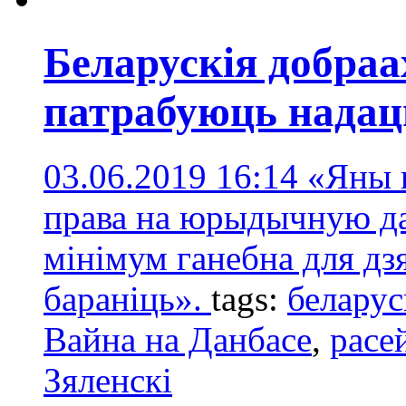
Беларускія добраа
патрабуюць надац
03.06.2019 16:14
«Яны 
права на юрыдычную дап
мінімум ганебна для д
бараніць».
tags:
беларус
Вайна на Данбасе
,
расе
Зяленскі