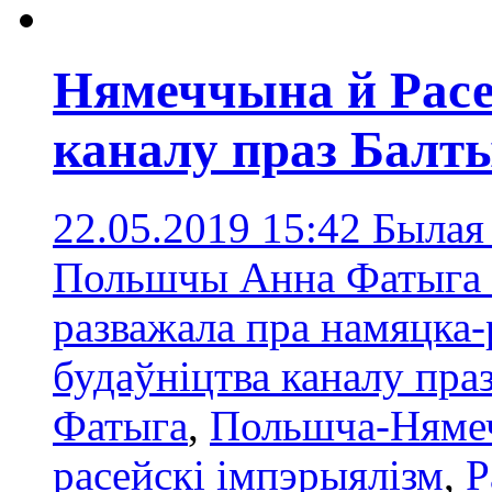
Нямеччына й Расе
каналу праз Балт
22.05.2019 15:42
Былая
Польшчы Анна Фатыга н
разважала пра намяцка
будаўніцтва каналу пра
Фатыга
,
Польшча-Няме
расейскі імпэрыялізм
,
Р