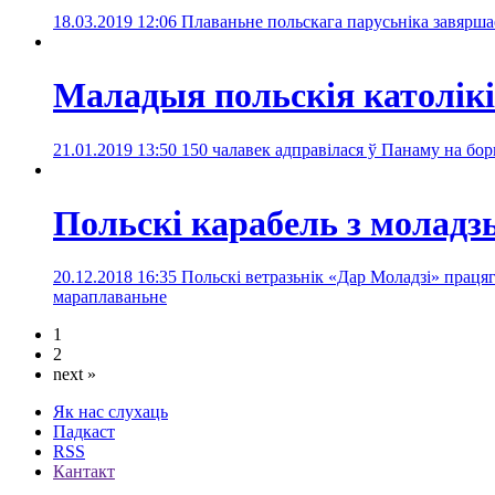
18.03.2019 12:06
Плаваньне польскага парусьніка завярша
Маладыя польскія католікі
21.01.2019 13:50
150 чалавек адправілася ў Панаму на бор
Польскі карабель з моладз
20.12.2018 16:35
Польскі ветразьнік «Дар Моладзі» праця
мараплаваньне
1
2
next »
Як нас слухаць
Падкаст
RSS
Кантакт