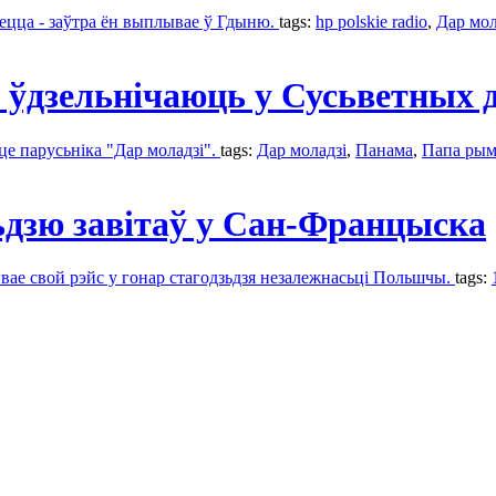
ецца - заўтра ён выплывае ў Гдыню.
tags:
hp polskie radio
,
Дар мол
 ўдзельнічаюць у Сусьветных 
це парусьніка "Дар моладзі".
tags:
Дар моладзі
,
Панама
,
Папа рым
ьдзю завітаў у Сан-Францыска
гвае свой рэйс у гонар стагодзьдзя незалежнасьці Польшчы.
tags: