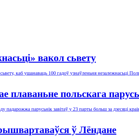
насьці» вакол сьвету
 сьвету, каб ушанаваць 100 гадоў узнаўленьня незалежнасьці По
е плаваньне польскага парусь
ду падарожжа парусьнік завітаў у 23 парты больш за дзесяці краі
прышвартаваўся ў Лёндане