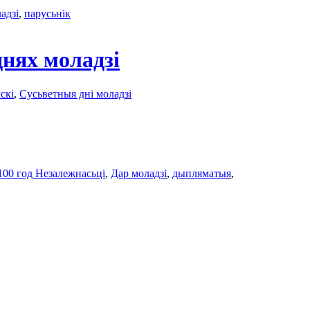
адзі
,
парусьнік
днях моладзі
скi
,
Сусьветныя дні моладзі
100 год Незалежнасьці
,
Дар моладзі
,
дыпляматыя
,