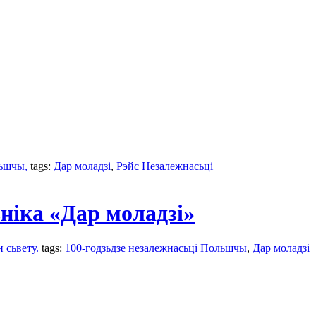
льшчы,
tags:
Дар моладзі
,
Рэйс Незалежнасьці
ніка «Дар моладзі»
н сьвету.
tags:
100-годзьдзе незалежнасьці Польшчы
,
Дар моладзі