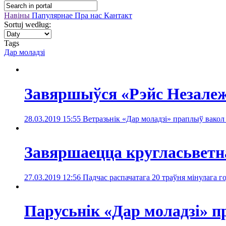
Навіны
Папулярнае
Пра нас
Кантакт
Sortuj według:
Tags
Дар моладзі
Завяршыўся «Рэйс Незалеж
28.03.2019 15:55
Ветразьнік «Дар моладзі» праплыў вакол
Завяршаецца кругласьветна
27.03.2019 12:56
Падчас распачатага 20 траўня мінулага го
Парусьнік «Дар моладзі» 