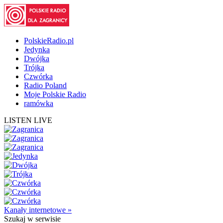
PolskieRadio.pl
Jedynka
Dwójka
Trójka
Czwórka
Radio Poland
Moje Polskie Radio
ramówka
LISTEN LIVE
Kanały internetowe »
Szukaj
w serwisie