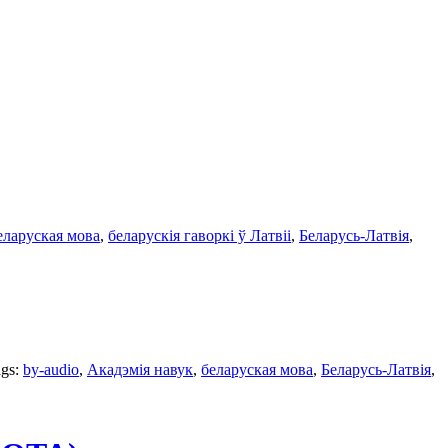
еларуская мова
,
беларускія гаворкі ў Латвіі
,
Беларусь-Латвія
,
ags:
by-audio
,
Акадэмія навук
,
беларуская мова
,
Беларусь-Латвія
,