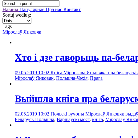
Навіны
Папулярнае
Пра нас
Кантакт
Sortuj według:
Tags
Мірослаў Янковяк
Хто і дзе гаворыць па-бела
09.05.2019 10:02
Кніга Мірослава Янковяка пра беларускія 
Мірослаў Янковяк
,
Польшча-Чэхія
,
Прага
Выйшла кніга пра беларуск
02.05.2019 10:02
Польскі вучоны Мірослаў Янковяк выдаў у
Беларусь-Польшча
,
Варшаўскі мост
,
кніга
,
Мірослаў Янко