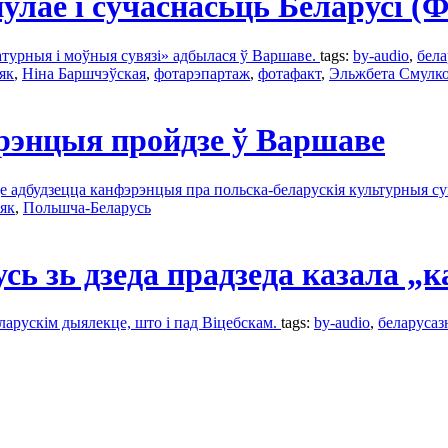
улае і сучаснасьць Беларусі 
турныя і моўныя сувязі» адбылася ў Варшаве.
tags:
by-audio
,
бела
як
,
Ніна Баршчэўская
,
фотарэпартаж
,
фотафакт
,
Эльжбета Смулк
рэнцыя пройдзе ў Варшаве
е адбудзецца канфэрэнцыя пра польска-беларускія культурныя су
як
,
Польшча-Беларусь
сь зь дзеда прадзеда казала „
ларускім дыялекце, што і пад Віцебскам.
tags:
by-audio
,
беларусаз