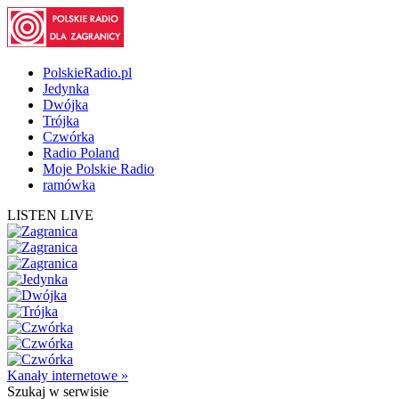
PolskieRadio.pl
Jedynka
Dwójka
Trójka
Czwórka
Radio Poland
Moje Polskie Radio
ramówka
LISTEN LIVE
Kanały internetowe »
Szukaj
w serwisie