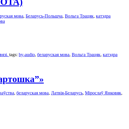
(ФОТА)
руская мова
,
Беларусь-Польшча
,
Вольга Трацяк
,
катэдра
ова
вязі.
tags:
by-audio
,
беларуская мова
,
Вольга Трацяк
,
катэдра
картошка”»
наўства
,
беларуская мова
,
Латвія-Беларусь
,
Мірослаў Янковяк
,