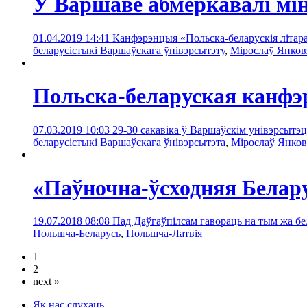
У Варшаве абмеркавалі мін
01.04.2019 14:41
Канфэрэнцыя «Польска-беларускія літара
беларусістыкі Варшаўскага ўнівэрсытэту
,
Мірослаў Янков
Польска-беларуская канфэ
07.03.2019 10:03
29-30 сакавіка ў Варшаўскім унівэрсытэц
беларусістыкі Варшаўскага ўнівэрсытэта
,
Мірослаў Янков
«Паўночна-ўсходняя Белару
19.07.2018 08:08
Пад Даўгаўпілсам гавораць на тым жа бе
Польшча-Беларусь
,
Польшча-Латвія
1
2
next »
Як нас слухаць