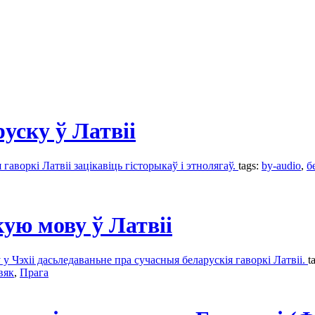
руску ў Латвіі
гаворкі Латвіі зацікавіць гісторыкаў і этнолягаў.
tags:
by-audio
,
б
ую мову ў Латвіі
 Чэхіі дасьледаваньне пра сучасныя беларускія гаворкі Латвіі.
t
вяк
,
Прага