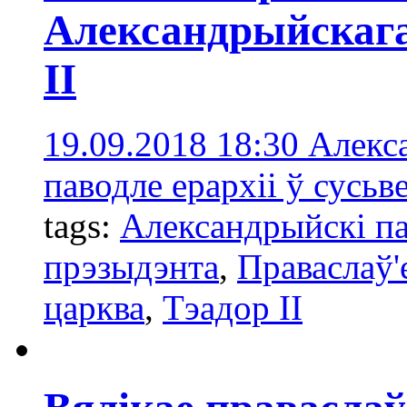
Александрыйскага
ІІ
19.09.2018 18:30
Алекса
паводле ерархіі ў сусьв
tags:
Александрыйскі п
прэзыдэнта
,
Праваслаў
царква
,
Тэадор ІІ