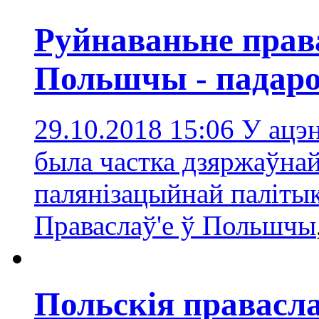
Руйнаваньне прав
Польшчы - падаро
29.10.2018 15:06
У ацэн
была частка дзяржаўна
палянізацыйнай паліты
Праваслаў'е ў Польшчы
Польскія правасл