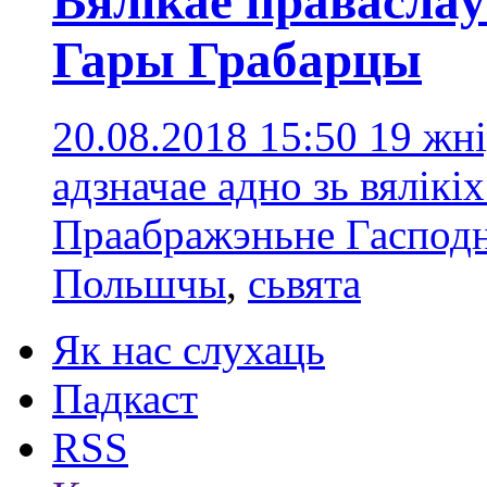
Вялікае правасла
Гары Грабарцы
20.08.2018 15:50
19 жн
адзначае адно зь вялікі
Праабражэньне Гасподн
Польшчы
,
сьвята
Як нас слухаць
Падкаст
RSS