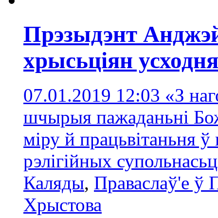
Прэзыдэнт Анджэй
хрысьціян усходня
07.01.2019 12:03
«З на
шчырыя пажаданьні Бож
міру й працьвітаньня ў
рэлігійных супольнась
Каляды
,
Праваслаў'е ў
Хрыстова