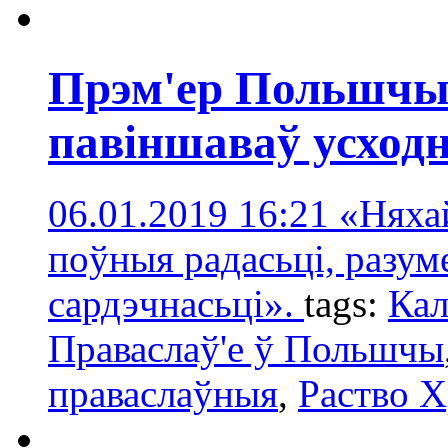
Прэм'ер Польшчы
павіншаваў усходн
06.01.2019 16:21
«Няхай
поўныя радасьці, разум
сардэчнасьці».
tags:
Ка
Праваслаў'е ў Польшчы
праваслаўныя
,
Раство 