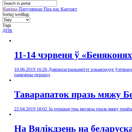
Навіны
Папулярнае
Пра нас
Кантакт
Sortuj według:
Tags
ДПК
11-14 чэрвеня ў «Беняконя
10.06.2019 16:26
Дзяржпагранкамітэт рэкамэндуе ўлічваць
памежны пераход
Таварапаток празь мяжу Бе
22.04.2019 18:02
За першыя тры месяцы празь мяжу прайшл
На Вялікдзень на беларус