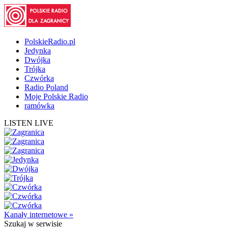
PolskieRadio.pl
Jedynka
Dwójka
Trójka
Czwórka
Radio Poland
Moje Polskie Radio
ramówka
LISTEN LIVE
Kanały internetowe »
Szukaj
w serwisie