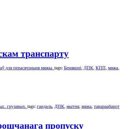
скам транспарту
каў для перасячэньня мяжы.
tags:
Беняконі
,
ДПК
,
КПП
,
мяжа
,
ыс. грузавых.
tags:
гандаль
,
ДПК
,
мытня
,
мяжа
,
тавараабарот
рошчанага пропуску