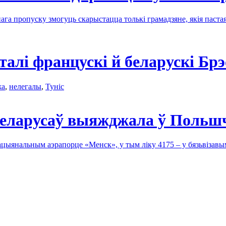
а пропуску змогуць скарыстацца толькі грамадзяне, якія паст
алі францускі й беларускі Брэ
жа
,
нелегалы
,
Туніс
 беларусаў выяжджала ў Польш
ацыянальным аэрапорце «Менск», у тым ліку 4175 – у бязьвізавы