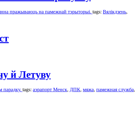
аянна пражываюць на памежнай тэрыторыі.
tags:
Вялікдзень
,
ст
чу й Летуву
м парадку.
tags:
аэрапорт Менск
,
ДПК
,
мяжа
,
памежная служба
,