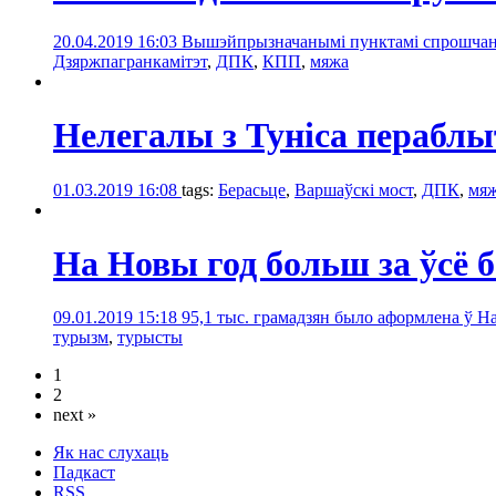
20.04.2019 16:03
Вышэйпрызначанымі пунктамі спрошчанаг
Дзяржпагранкамітэт
,
ДПК
,
КПП
,
мяжа
Нелегалы з Туніса пераблыт
01.03.2019 16:08
tags:
Берасьце
,
Варшаўскі мост
,
ДПК
,
мя
На Новы год больш за ўсё
09.01.2019 15:18
95,1 тыс. грамадзян было аформлена ў Н
турызм
,
турысты
1
2
next »
Як нас слухаць
Падкаст
RSS