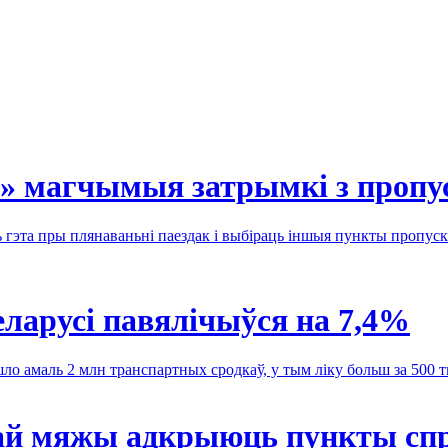
х» магчымыя затрымкі з пропу
 гэта пры плянаваньні паездак і выбіраць іншыя пункты пропус
ларусі павялічыўся на 7,4%
о амаль 2 млн транспартных сродкаў, у тым ліку больш за 500 т
кай мяжы адкрыюць пункты сп