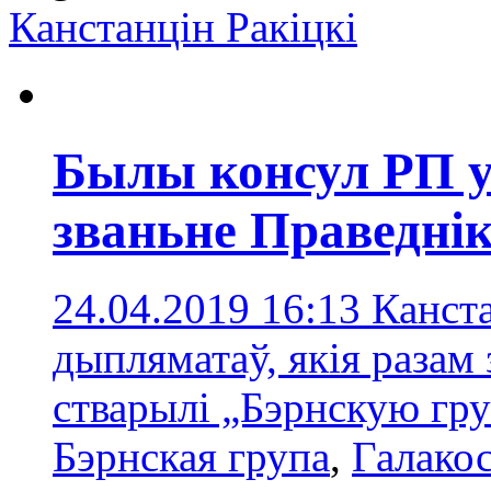
Канстанцін Ракіцкі
Былы консул РП 
званьне Праведнік
24.04.2019 16:13
Канста
дыпляматаў, якія разам 
стварылі „Бэрнскую гр
Бэрнская групa
,
Галакос