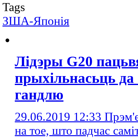
Tags
ЗША-Японія
Лідэры G20 паць
прыхільнасьць да 
гандлю
29.06.2019 12:33
Прэм'е
на тое, што падчас сам