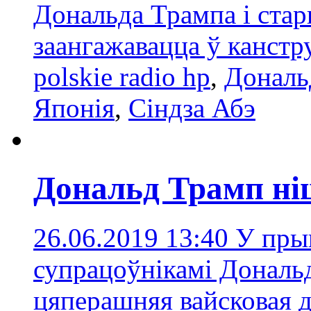
Дональда Трампа і ста
заангажавацца ў канст
polskie radio hp
,
Дональ
Японія
,
Сіндза Абэ
Дональд Трамп н
26.06.2019 13:40
У прыв
супрацоўнікамі Дональ
цяперашняя вайсковая д