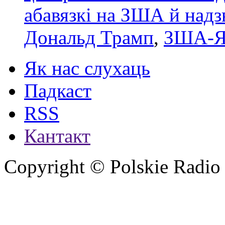
абавязкі на ЗША й над
Дональд Трамп
,
ЗША-Я
Як нас слухаць
Падкаст
RSS
Кантакт
Copyright © Polskie Radio