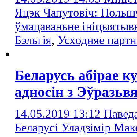
Яцэк Чапутовіч: Польш
ўмацаваньне ініцыятыв
Бэльгія
,
Усходняе партн
Беларусь абірае к
адносін з Эўразьв
14.05.2019 13:12
Павед
Беларусі Уладзімір Мак