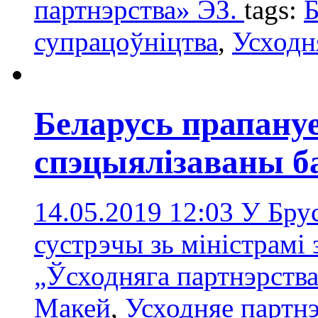
партнэрства» ЭЗ.
tags:
Б
супрацоўніцтва
,
Усходн
Беларусь прапану
спэцыялізаваны б
14.05.2019 12:03
У Брус
сустрэчы зь міністрамі
„Ўсходняга партнэрств
Макей
,
Усходняе партн