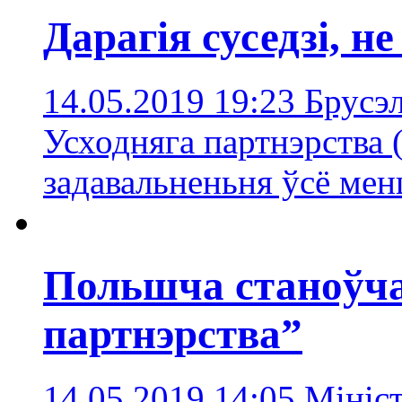
Дарагія суседзі, н
14.05.2019 19:23
Брусэл
Усходняга партнэрства 
задавальненьня ўсё ме
Польшча станоўча
партнэрства”
14.05.2019 14:05
Мініс