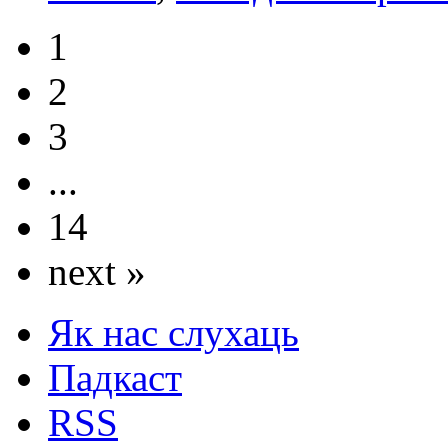
1
2
3
...
14
next »
Як нас слухаць
Падкаст
RSS