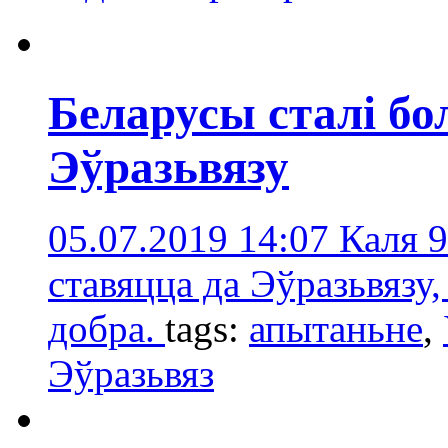
Беларусы сталі б
Эўразьвязу
05.07.2019 14:07
Каля 
ставяцца да Эўразьвяз
добра.
tags:
апытаньне
,
Эўразьвяз